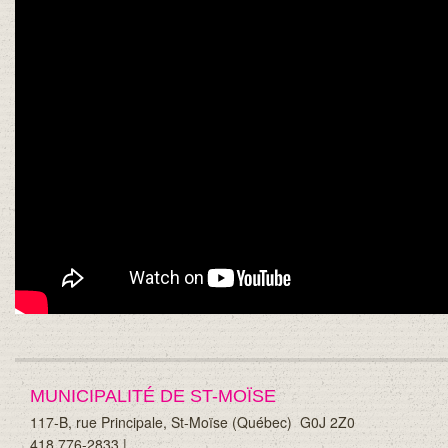
MUNICIPALITÉ DE ST-MOÏSE
117-B, rue Principale, St-Moïse (Québec)
G0J 2Z0
418 776-2833 |